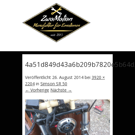
Erfahren
sie mehr.
OKAY. VERSTANDEN.
4a51d849d43a6b209b7820e5b64d
Veröffentlicht
26. August 2014
bei
3920 ×
2204
in
Simson SR 50
← Vorherige
Nächste →