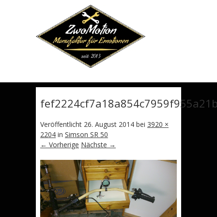
Erfahren
sie mehr.
OKAY. VERSTANDEN.
fef2224cf7a18a854c7959f955a21
Veröffentlicht
26. August 2014
bei
3920 ×
2204
in
Simson SR 50
← Vorherige
Nächste →